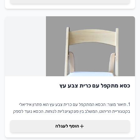
בתחום השכרת ריהוט. הייחודיות של הכסא נעוצה בנוחותו ובאפשרות
לקפל אותו בקלות. הכסא המתקפל עם כרית צבע לבן מעניק ערך מוסף
ללקוחות המחפשים פתרונות ריהוט גמישים ונוחים לאירועים שונים.
כסא מתקפל עם כרית צבע עץ
1. תיאור מוצר: הכסא המתקפל עם כרית צבע עץ הוא פתרון אידיאלי
בקטגוריית הריהוט, המשלב בין פונקציונליות לנוחות. הכסא נועד לספק
מענה מושלם לאירועים ולמפגשים שבהם נדרשת גמישות מרבית, תוך
שמירה על עיצוב אלגנטי ומקצועי. הכסא מצויד בכרית מרופדת אשר
הוסף לעגלה
מספקת נוחות ישיבה מרבית, והעיצוב בגוון עץ מוסיף מראה יוקרתי
ומותאם לכל סביבה. השכרת כסא מתקפל עם כרית צבע עץ מקצועי