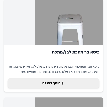
כיסא בר מתכת לבן/מתכתי
כיסא הבר המתכתי הלבן שלנו מציע פתרון מושלם לכל אירוע מקצועי או
חגיגי. העיצוב המודרני והאלגנטי בגוון לבן/מתכתי מתאים בצורה
מושלמת לחתונות יוקרתיות, אירועים עסקיים, מסיבות קוקטייל ואירועי
גרדן פרטי. הכיסא עשוי מתכת איכותית המבטיחה עמידות מירבית
הוסף לעגלה
ויציבות מוחלטת. העיצוב הייחודי משלב נוחות וסטייל, ויוצר אווירה
מקצועית ומרשימה בכל מקום. גובהו המותאם הופך אותו לבחירה
אידיאלית עבור שולחנות בר גבוהים או דלפקי קבלה. המוצר עובר ניקיון
וחיטוי יסודיים לפני כל השכרה, ומסופק במצב מושלם. דרזנר מתמחה