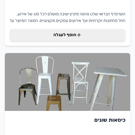
השרפרף הבדואי שלנו מהווה פתרון ישיבה מושלם לכל סוג של אירוע,
החל מחתונות יוקרתיות ועד אירועים עסקיים מקצועיים. המוצר המיוצר על
ידי דרזנר מתאפיין בעיצוב אלגנטי וחומרים איכותיים המבטיחים נוחות
ויציבות מירבית לאורחים. השרפרף מתאים במיוחד לאירועים בחוץ, מסיבות
הוסף לעגלה
גן, אירועים תרבותיים ופעילויות קהילתיות. העיצוב הייחודי משלב בין
אסתטיקה מודרנית לבין פונקציונליות מעשית, ומאפשר שילוב הרמוני עם
כל סגנון עיצובי של האירוע. בדרזנר אנו מתמחים בהשכרת ציוד איכותי
לאירועים ומבטיחים שירות מקצועי ואמין. כל השרפרפים עוברים בדיקות
איכות קפדניות ותחזוקה שוטפת, כדי להבטיח שהאירוע שלכם יעבור ללא
דופי. המוצר מתאים למגוון רחב של אירועים: חתונות, בר/בת מצווה,
אירועי חברה, תערוכות, ימי הולדת וכל אירוע שבו נדרש פתרון ישיבה
איכותי ויציב. השירות שלנו כולל משלוח ואיסוף מקצועיים, התקנה במידת
הצורך וליווי צמוד לכל אורך האירוע.
כיסאות שונים