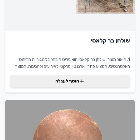
שולחן בר קלאסי
1. תיאור מוצר: שולחן בר קלאסי הוא פריט מובחר בקטגוריית הריהוט
האלטרנטיבי, המציע פתרון אלגנטי ופרקטי לאירועים ולחגיגות. המוצר
בולט בעיצובו הנקי והמודרני, המתאים לכל סגנון עיצובי. בזכות עמידותו
וחומרי הגלם האיכותיים ממנו הוא מיוצר, שולחן בר קלאסי מקצועי מספק
הוסף לעגלה
חוויית שימוש נוחה ובלתי מתפשרת. הוא מוסיף ערך מוסף משמעותי לכל
אירוע, תוך שמירה על מראה אלגנטי ומקצועי, ומציע ללקוחות פתרון
אידיאלי לשדרוג המרחב האירועי.