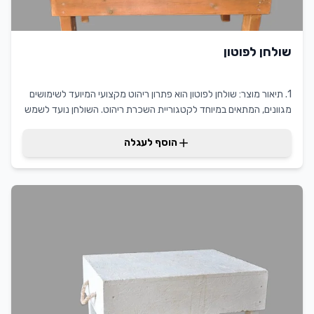
שולחן לפוטון
1. תיאור מוצר: שולחן לפוטון הוא פתרון ריהוט מקצועי המיועד לשימושים
מגוונים, המתאים במיוחד לקטגוריית השכרת ריהוט. השולחן נועד לשמש
כבסיס יציב ונוח לפוטון, ומציע עיצוב אסתטי ופרקטי כאחד. היתרונות
המרכזיים של שולחן לפוטון כוללים יכולת התמודדות עם עומסים
הוסף לעגלה
משתנים, קלות בניקוי ותחזוקה, והתאמה למגוון רחב של עיצובים
וסגנונות. עבור הלקוח, שולחן לפוטון מקצועי מהווה ערך מוסף משמעותי
בהשכרת ריהוט, ומאפשר חוויית שימוש איכותית ונוחה.