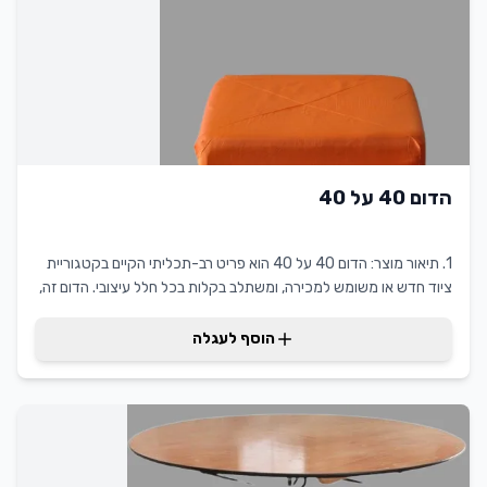
בהשכרת ציוד איכותי לאירועים ומציעה שירות מקצועי ואמין. הכיסא
מתאים לשימוש חוץ ופנים, עמיד בפני תנאי מזג אוויר ומספק נוחות
מירבית לאורחים. בחירה מושלמת למי שמחפש איכות, עיצוב מתוחכם
ופתרון מקצועי לכל סוג של אירוע או חגיגה.
הדום 40 על 40
1. תיאור מוצר: הדום 40 על 40 הוא פריט רב-תכליתי הקיים בקטגוריית
ציוד חדש או משומש למכירה, ומשתלב בקלות בכל חלל עיצובי. הדום זה,
בגודל קומפקטי של 40 ס"מ על 40 ס"מ, מושלם כחלק מהשכרת ריהוט
לאירועים, אולמות או משרדים. היתרונות הבולטים של הדום מקצועי זה
הוסף לעגלה
כוללים עמידות גבוהה וניידות קלה. הלקוחות יהנו מערך מוסף ביכולתם
לשדרג את עיצוב החלל בצורה פשוטה ומהירה, תוך שמירה על
סטנדרטים עיצוביים גבוהים.