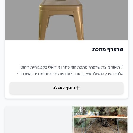
נבדקים ומנוקים לפני כל השכרה, כך שתוכלו להיות בטוחים שתקבלו
מוצר איכותי ונקי. בין אם אתם מתכננים חתונה רומנטית, כנס עסקי או
חגיגה משפחתית, כיסא כתר לבן יעניק לאירוע שלכם מראה מקצועי
ואלגנטי שיהיה זכור לטובה.
שרפרף מתכת
1. תיאור מוצר: שרפרף מתכת הוא פתרון אידיאלי בקטגוריית ריהוט
אלטרנטיבי, המשלב עיצוב מודרני עם פונקציונליות מרבית. השרפרף
מציע יציבות ובטיחות, מה שהופך אותו לבחירה מצוינת עבור מגוון
שימושים. יתרונו המרכזי טמון ביכולת להתאים לכל סביבה - מפנים הבית
הוסף לעגלה
ועד לאירועים חיצוניים. השרפרף מתכת מקצועי זה מספק ערך מוסף
ללקוח על ידי עמידותו וקלות התחזוקה שלו, שהוא חיוני בתחום השכרת
ריהוט.