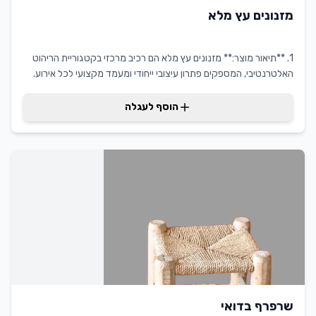
מזנונים עץ מלא
1. **תיאור מוצר:** מזנונים עץ מלא הם רכיב מרכזי בקטגוריית הריהוט
האלטרנטיבי, המספקים פתרון עיצובי ייחודי ומעמד מקצועי לכל אירוע.
מוצר זה, עשוי עץ מלא באיכות גבוהה, מציע מראה טבעי ומודרני שמשדר
תחכום ואלגנטיות. יתרונותיו כוללים עמידות לאורך זמן, יציבות ויכולת
הוסף לעגלה
התאמה למגוון רחב של עיצובים וסגנונות. עבור לקוחות המעוניינים
לשדרג את האירועים שלהם, מזנונים עץ מלא מקצועי מספקים ערך
מוסף משמעותי, תוך שמירה על ייחודיות וחדשנות.
שרפרף בדואי