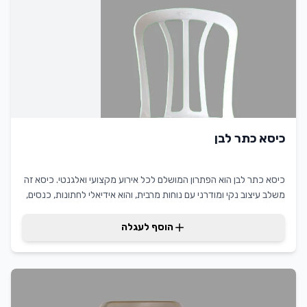
כיסא כתר לבן
כיסא כתר לבן הוא הפתרון המושלם לכל אירוע מקצועי ואלגנטי. כיסא זה
משלב עיצוב נקי ומודרני עם נוחות מרבית, והוא אידיאלי לחתונות, כנסים,
חגיגות משפחתיות ואירועי חברה. העיצוב הקלאסי בצבע לבן מתאים
בצורה מושלמת לכל עיצוב ואווירה של אירוע, ומעניק מראה אלגנטי
הוסף לעגלה
ומקצועי. הכיסא עשוי מפלסטיק איכותי ועמיד, מה שמבטיח יציבות ונוחות
לאורך כל האירוע. החומר המיוחד עמיד בפני תנאי מזג אוויר שונים, מה
שהופך אותו למתאים גם לאירועים בחוץ. בדרזנר השכרת ציוד, אנו
מתמחים במתן פתרונות מקצועיים לכל סוגי האירועים. השירות שלנו כולל
איסוף ומשלוח נוח, מחירים תחרותיים ויחס אישי לכל לקוח. הכיסאות שלנו