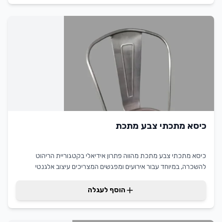
לשירותים הנדרשים. המוצר מספק ערך מוסף ללקוח בכך שהוא משדר
יוקרה וחדשנות, מה שמבטיח רושם מקצועי מתמשך.
כיסא מתכתי צבע מתכת
כיסא מתכתי צבע מתכת מהווה פתרון אידיאלי בקטגוריית הריהוט
להשכרה, במיוחד עבור אירועים ומפגשים המצריכים עיצוב אלגנטי
ועמידות גבוהה. הכיסא המתכתי צבע מתכת מקצועי מיוצר מחומרי גלם
איכותיים, מעניק שילוב של מראה מודרני ותחושת יציבות. יתרונו המרכזי
הוסף לעגלה
טמון בעמידותו לאורך זמן וביכולת להשתלב בעיצובים שונים. הלקוח נהנה
ממוצר אמין, פונקציונלי ומסוגנן, המוסיף ערך מוסף לכל אירוע.