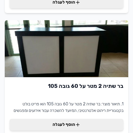
מקצועי או אירוע חברתי. היתרון שלו טמון בנוחות יוצאת הדופן שמספק
הוסף לעגלה
הרי
בר שתיה 2 מטר על 60 גובה 105
1. תיאור מוצר: בר שתיה 2 מטר על 60 גובה 105 הוא פריט בולט
בקטגוריית ריהוט אלטרנטיבי, המיועד להשכרה עבור אירועים ומפגשים
מקצועיים. הבר מתוכנן להציע חווית שתיה יוקרתית ומודרנית, תוך שילוב
מרהיב של עיצוב ופונקציונליות. הודות למידותיו האופטימליות, הוא מתאים
הוסף לעגלה
למגוון רחב של אירועים, מה שמאפשר לאורחים גישה נוחה ויעילה