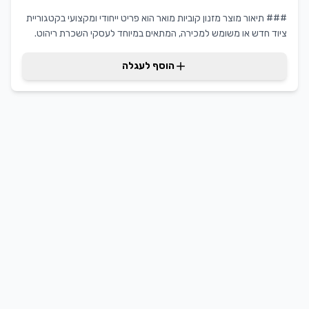
### תיאור מוצר מזנון קוביות מואר הוא פריט ייחודי ומקצועי בקטגוריית
ציוד חדש או משומש למכירה, המתאים במיוחד לעסקי השכרת ריהוט.
המזנון מעוצב בקפידה, משלב קוביות מוארות שמוסיפות אלמנט של
יוקרה ואווירה לכל אירוע או תצוגה. היתרון המרכזי של מזנון הקוביות
הוסף לעגלה
המואר הוא ביכולתו לשדרג כל חלל וליצור חוויה חזותית מרשימה. עם
המראה המודרני והתאורה האינטגרטיבית, המזנון מציע ערך מוסף
ללקוחות המחפשים פתרון דינמי ומרשים.