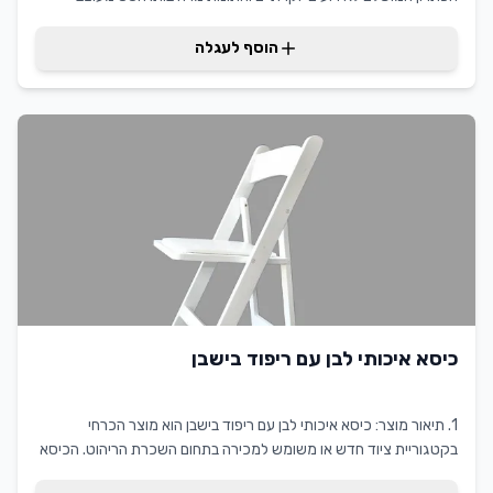
בקפידה ומאפשר ישיבה נוחה ואלגנטית של מספר אורחים סביב שולחן
מרכזי מעוצב. הריהוט עשוי מראטן איכותי ועמיד בפני תנאי מזג אויר
הוסף לעגלה
משתנים, מה שהופך אותו לאידיאלי לאירועים בחוץ ובפנים כאחד. העיצוב
המעגלי המיוחד יוצר אווירה חברותית ואינטימית המעודדת שיחה וחברות
בין האורחים. הסט כולל כיסאות נוחים ומעוצבים המסודרים ב-360
מעלות סביב שולחן מרכזי פרקטי ויפהפה. הצבעים הטבעיים והמרקם
המיוחד של הראטן מוסיפים נופך של יוקרה ואלגנטיות לכל אירוע. מושלם
עבור: קבלות פנים, חתונות בגן, אירועי חברה, ימי הולדת מיוחדים וכל
אירוע בו חשוב לכם ליצור אווירה יוקרתית ונעימה. השירות שלנו כולל
הובלה, הרכבה ופירוק מקצועיים. בחרו באיכות, בחרו בסגנון, בחרו בדרזנר
להשכרת ציוד לאירועים.
כיסא איכותי לבן עם ריפוד בישבן
1. תיאור מוצר: כיסא איכותי לבן עם ריפוד בישבן הוא מוצר הכרחי
בקטגוריית ציוד חדש או משומש למכירה בתחום השכרת הריהוט. הכיסא
מצטיין בעיצוב אלגנטי ונקי המתאים לכל אירוע, בין אם זה חתונה, כנס