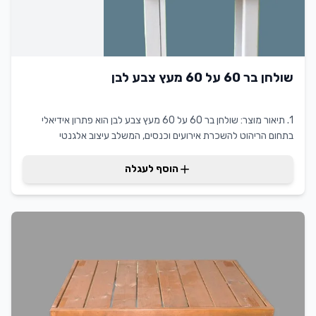
שולחן בר 60 על 60 מעץ צבע לבן
1. תיאור מוצר: שולחן בר 60 על 60 מעץ צבע לבן הוא פתרון אידיאלי
בתחום הריהוט להשכרת אירועים וכנסים, המשלב עיצוב אלגנטי
ופונקציונליות גבוהה. בעיצובו המודרני והנקי, הוא מתאים לשימוש
באירועים יוקרתיים ומפגשים חברתיים כאחד. היתרונות המרכזיים כוללים
הוסף לעגלה
משקל קל, תחזוקה נוחה והתאמה לכל חלל. שולחן בר 60 על 60 מעץ
צבע לבן מקצועי מביא ערך מוסף ללקוחות המחפשים מראה מתוחכם
ומודרני במרחב האירוע.