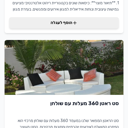
1. **תיאור מוצר**: כיסאות שונים בקטגוריית ריהוט אלטרנטיבי מציעים
גמישות עיצובית ונוחות אידיאלית למגוון אירועים ומפגשים. בעזרת מגוון
רחב של עיצובים, הכיסאות מתאימים להתאמה אישית ומספקים פתרון
ישיבה ייחודי ומקצועי לכל אירוע. יתרונם הבולט הוא ביכולת ההתאמה
הוסף לעגלה
לסגנונות שונים תוך שמירה על איכות ונוחות מרבית, מה שהופך אותם
לפתרון מועדף עבור לקוחות בתחום השכרת ריהוט המחפשים מענה
יצירתי ומקצועי.
סט ראטן 360 מעלות עם שולחן
סט הראטן המפואר שלנו במעמד 360 מעלות עם שולחן מרכזי הוא
הפתרון המושלם לאירועים יוקרתיים וחתונות מרהיבות. הסט מעוצב