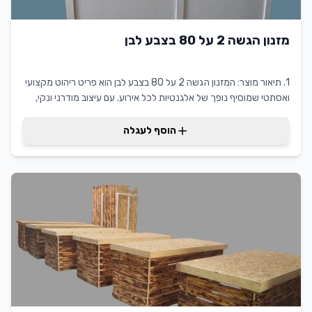
מזנון הגשה 2 על 80 בצבע לבן
1. תיאור מוצר: המזנון הגשה 2 על 80 בצבע לבן הוא פריט ריהוט מקצועי
ואסתטי שמוסיף נופך של אלגנטיות לכל אירוע. עם עיצוב מודרני ונקי,
המזנון מתאים למגוון רחב של אירועים ומסגרות, כולל כנסים, תערוכות
ומסיבות פרטיות. הודות לגודלו המרווח, הוא מאפשר סידור והצגה של
הוסף לעגלה
מגוון מנות ומשקאות בצורה אופטימלית. עבור לקוחות בתחום השכרת
ריהוט, המזנון הגשה 2 על 80 בצבע לבן מציע פתרון פונקציונלי ויוקרתי
להפקות מקצועיות.