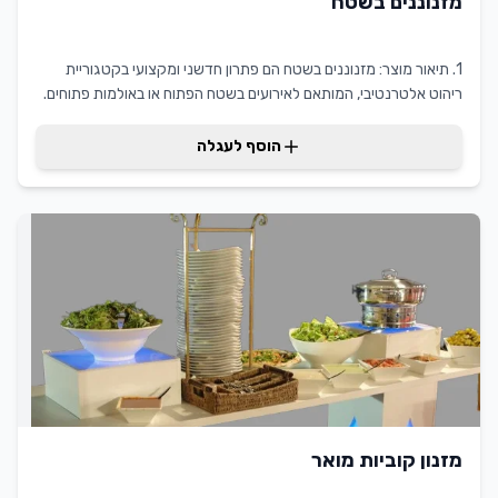
מזנוננים בשטח
1. תיאור מוצר: מזנוננים בשטח הם פתרון חדשני ומקצועי בקטגוריית
ריהוט אלטרנטיבי, המותאם לאירועים בשטח הפתוח או באולמות פתוחים.
מזנוננים בשטח מציעים גמישות וניידות, המאפשרים יצירת אזורי הסעדה
פונקציונליים ומעוצבים בכל מקום. היתרון המרכזי שלהם הוא הקלות שבה
הוסף לעגלה
ניתן להתאים אותם למגוון אירועים וגדלים שונים, מה שמעניק ללקוח ערך
מוסף של חיסכון בזמן ובמאמץ בארגון האירוע.
מזנון קוביות מואר