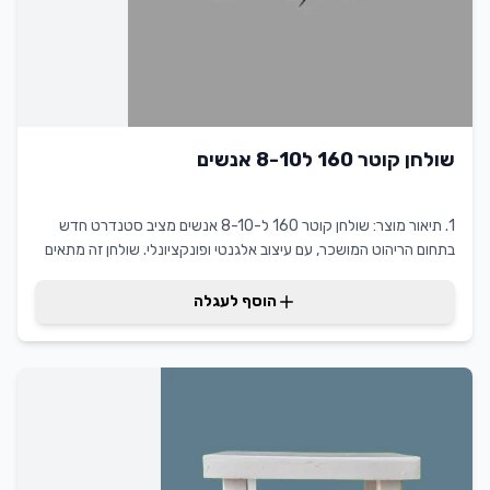
שולחן קוטר 160 ל8-10 אנשים
1. תיאור מוצר: שולחן קוטר 160 ל-8-10 אנשים מציב סטנדרט חדש
בתחום הריהוט המושכר, עם עיצוב אלגנטי ופונקציונלי. שולחן זה מתאים
למגוון רחב של אירועים, כולל כנסים, תערוכות ואירועים פרטיים, הודות
לגודלו ולגמישותו. היתרונות הבולטים שלו כוללים יציבות גבוהה, עמידות
הוסף לעגלה
לאורך זמן ושטח פנים רחב שמאפשר סידור נוח של מקומות ישיבה. הערך
המוסף ללקוח טמון ביכולתו לשדרג כל אירוע באמצעות שולחן מקצועי
ומרהיב זה, המותאם לדרישות עכשוויות של השכרת ריהוט.