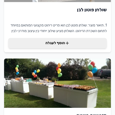
שולחן פוטון לבן
1. תיאור מוצר: שולחן פוטון לבן הוא פריט ריהוט מקצועי המותאם במיוחד
לתחום השכרת הריהוט. השולחן מציע שילוב ייחודי בין עיצוב מודרני לבין
פונקציונליות גבוהה, מה שהופך אותו לאידיאלי לאירועים שונים ומפגשים
חברתיים. היתרונות המרכזיים של שולחן הפוטון הלבן כוללים עיצוב נקי
הוסף לעגלה
ומסוגנן שמתאים לכל סגנון עיצובי, יחד עם עמידות גבוהה ויכולת
התאמה לכל חלל. הוספת שולחן פוטון לבן להשכרת ריהוט מעניקה
ללקוחות ערך מוסף בזכות הרבגוניות והאסתטיקה המוקפדת שלו.