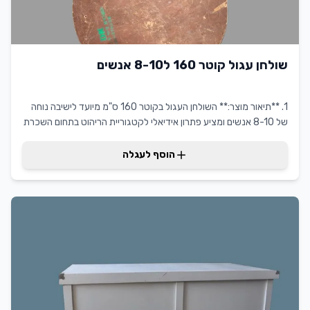
שולחן עגול קוטר 160 ל8-10 אנשים
1. **תיאור מוצר:** השולחן העגול בקוטר 160 ס"מ מיועד לישיבה נוחה
של 8-10 אנשים ומציע פתרון אידיאלי לקטגוריית הריהוט בתחום השכרת
ריהוט. השולחן העגול קוטר 160 ל8-10 אנשים מביא עימו שילוב של
עיצוב מודרני ונוחות מקסימלית, מה שהופך אותו לבחירה מושלמת עבור
הוסף לעגלה
אי