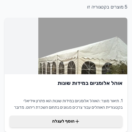
5
מוצרים בקטגוריה זו
אוהל אלומניום במידות שונות
1. תיאור מוצר: האוהל אלומניום במידות שונות הוא פתרון אידיאלי
בקטגוריית האוהלים עבור צרכים מגוונים בתחום השכרת ריהוט. מדובר
במוצר מקצועי המשלב בין עמידות, קלות משקל וגמישות בשימוש. היתרון
של אוהל זה טמון ביכולתו להתאים למגוון רחב של אירועים ומטרות, תוך
הוסף לעגלה