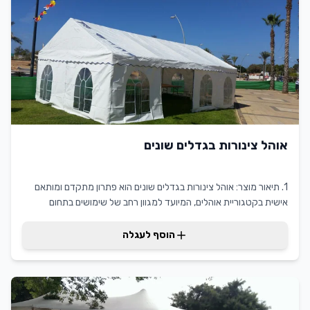
אוהל צינורות בגדלים שונים
1. תיאור מוצר: אוהל צינורות בגדלים שונים הוא פתרון מתקדם ומותאם
אישית בקטגוריית אוהלים, המיועד למגוון רחב של שימושים בתחום
השכרת ריהוט. עם מבנה מודולרי וגמיש, אוהל זה מספק הגנה מיטבית
מפני תנאי מזג האוויר ומאפשר התקנה קלה ומהירה. היתרונות הבולטים
הוסף לעגלה
כוללי