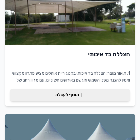
הצללה בד איכותי
1. תיאור מוצר: הצללה בד איכותי בקטגוריית אוהלים מציע פתרון מקצועי
ואמין להגנה מפני השמש והגשם באירועים חיצוניים. עם מגוון רחב של
יישומים, הוא מספק הצללה בד איכותי המותאם במיוחד לתחום השכרת
ריהוט. יתרונותיו כוללים עמידות גבוהה בתנאי מזג האוויר, התקנה קלה
הוסף לעגלה
וגמישות בשימוש. ערך המוסף ללקוח מתבטא בשקט הנפשי שמספק
המוצר, המבטיח אירועים מוצלחים ונעימים במגוון תנאים.